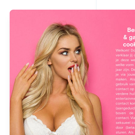
Main navigation
Hoi, 
Home
Be
Kippet
Leden
& g
coo
Zoeken
Welkom! Do
verklaar jij
Online leden
je deze we
welke vorm 
Mijn profiel
jaar zijn. 
je via jou
Inloggen
maken. Als
gebruik va
Over 
contact op
Gratis registreren
verdere hul
Kippetje
entertainme
Wachtwoord vergeten
contact ko
(aangeduid
Ben jij a
boven de
contact. Vi
seksueel co
Ik zal m
door (beta
echt, maa
sturen. Al