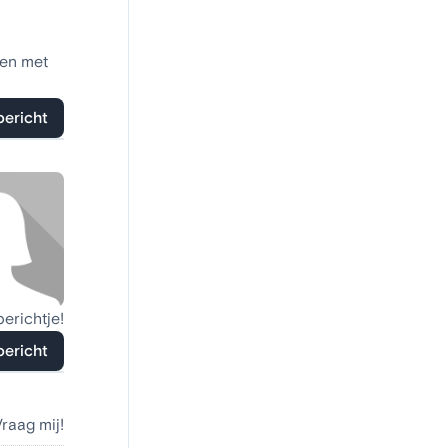
den met
bericht
berichtje!
bericht
Vraag mij!