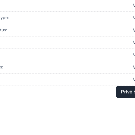
:
type:
tus:
s:
Privé 