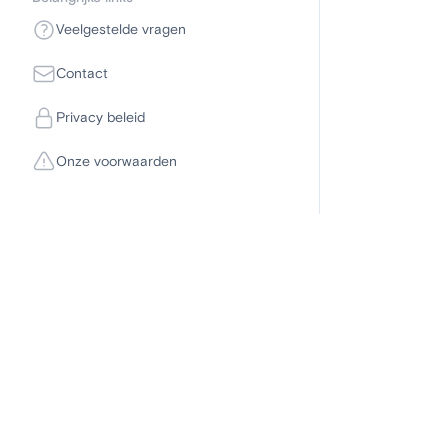
Veelgestelde vragen
Contact
Privacy beleid
Onze voorwaarden
Disclaimer
Om deel te kunne
computer als mob
neem dan contac
leuke flirt of sp
doeleinden zijn 
afspraken met de