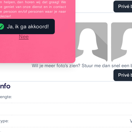
 helpen, dan horen wij dat graag! We
Privé 
je geniet van onze dienst en in contact
e persoon en/of personen waar je naar
oto's
plezier!
Ja, ik ga akkoord!
Nee
Wil je meer foto's zien? Stuur me dan snel een 
Privé 
info
engte:
:
type: