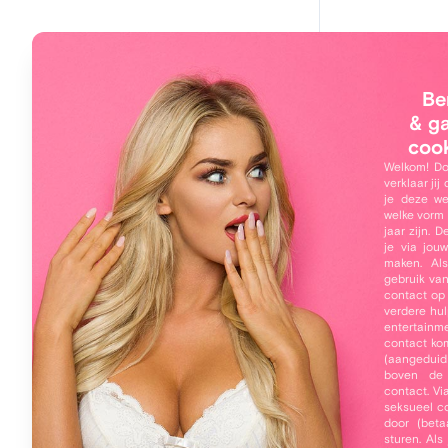
Main navigation
Hoi, 
Home
Be
Arwen
Leden
& g
coo
Zoeken
Welkom! Do
verklaar jij
Online leden
je deze we
welke vorm 
Mijn profiel
jaar zijn. 
je via jou
Inloggen
maken. Als
gebruik va
Over 
contact op
Gratis registreren
verdere hul
Wil zaad
entertainme
Dat is wa
Wachtwoord vergeten
contact ko
(aangeduid
Logies m
boven de
mijn mon
contact. Vi
seksueel co
of over 
door (beta
tussen mi
sturen. Al