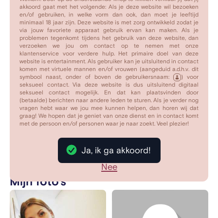
spannende roadtrip met de wind in mijn haar of een
akkoord gaat met het volgende: Als je deze website wil bezoeken
en/of gebruiken, in welke vorm dan ook, dan moet je leeftijd
rustige avond met een glas wijn en wat sexy muziek!
minimaal 18 jaar zijn. Deze website is met zorg ontwikkeld zodat je
Mijn leven is als een wild feest en ik zoek iemand die
via jouw favoriete apparaat gebruik ervan kan maken. Als je
problemen tegenkomt tijdens het gebruik van deze website, dan
met me kan dansen op de tafel zonder zich te schamen!
verzoeken we jou om contact op te nemen met onze
Zeker als je kan zorgen voor de leuke beats!! Let op ik
klantenservice voor verdere hulp. Het primaire doel van deze
website is entertainment. Als gebruiker kan je uitsluitend in contact
hou van lachen dus als je grappen kan maken ben je al
komen met virtuele mannen en/of vrouwen (aangeduid a.d.h.v. dit
een stap dichterbij de jackpot!! Ik ben ook een
symbool naast, onder of boven de gebruikersnaam:
) voor
seksueel contact. Via deze website is dus uitsluitend digitaal
geweldige kok maar ik ben bedreven in andere 'oven'
seksueel contact mogelijk. En dat kan plaatsvinden door
dingen als je weet wat ik bedoel!!! Ik ben geen fan van
(betaalde) berichten naar andere leden te sturen. Als je verder nog
vragen hebt waar we jou mee kunnen helpen, dan horen wij dat
drama maar wel van de romantiek dus als je een
graag! We hopen dat je geniet van onze dienst en in contact komt
charmante schat bent die houdt van spontane
met de persoon en/of personen waar je naar zoekt. Veel plezier!
avonturen en af en toe een beetje gekte dan koek ik jou
graag beter ken!!! Kom maar op wie is dapper genoeg?
Ja, ik ga akkoord!
Privé bericht
Nee
Mijn foto's