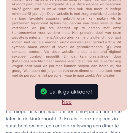
vonken die door de lucht vliegen en me het gevoel
akkoord gaat met het volgende: Als je deze website wil bezoeken
en/of gebruiken, in welke vorm dan ook, dan moet je leeftijd
geven dat ik op een erotische kermis ben beland.
minimaal 18 jaar zijn. Deze website is met zorg ontwikkeld zodat je
via jouw favoriete apparaat gebruik ervan kan maken. Als je
problemen tegenkomt tijdens het gebruik van deze website, dan
Als jij een meester bent in het jongleren met woorden én
verzoeken we jou om contact op te nemen met onze
je kunt ballen met je humor, dan ben jij misschien wel de
klantenservice voor verdere hulp. Het primaire doel van deze
website is entertainment. Als gebruiker kan je uitsluitend in contact
circusartiest die ik zoek. Ik ben een enthousiasteling
komen met virtuele mannen en/of vrouwen (aangeduid a.d.h.v. dit
voor het leven en houd van allerlei avontuurlijke ritjes –
symbool naast, onder of boven de gebruikersnaam:
) voor
seksueel contact. Via deze website is dus uitsluitend digitaal
als dat met jou kan, ben ik in elke bocht geïnteresseerd!
seksueel contact mogelijk. En dat kan plaatsvinden door
Van een spannende rit op de houten achtbaan tot een
(betaalde) berichten naar andere leden te sturen. Als je verder nog
vragen hebt waar we jou mee kunnen helpen, dan horen wij dat
nostalgische rit met de bumperauto’s - mijn ideale date
graag! We hopen dat je geniet van onze dienst en in contact komt
is er eentje vol gelach en opwinding.
met de persoon en/of personen waar je naar zoekt. Veel plezier!
Er zijn een paar dingen die ik in een partner zocht: 1) Je
Ja, ik ga akkoord!
moet weten hoe je een goede grap maakt terwijl je met
Nee
je ogen knippert. 2) Je moet bereid zijn om te duiken in
het diepe, al is het maar om een emo-panda achter te
laten in de kinderhoofd. 3) En als je ook nog eens in
staat bent om met een enkele kalfswang een diner te