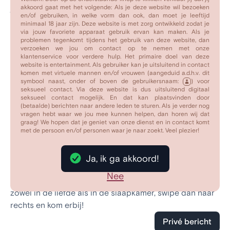
jouw vuurtje. Ik ben 27, een mix van avontuur en
akkoord gaat met het volgende: Als je deze website wil bezoeken
en/of gebruiken, in welke vorm dan ook, dan moet je leeftijd
tederheid, die graag de touwtjes in handen neemt, of ik
minimaal 18 jaar zijn. Deze website is met zorg ontwikkeld zodat je
nou de wijzer van de klok bepaal of de
via jouw favoriete apparaat gebruik ervan kan maken. Als je
problemen tegenkomt tijdens het gebruik van deze website, dan
afstandsbediening van de tv in speelse gevechten wil
verzoeken we jou om contact op te nemen met onze
gebruiken.
klantenservice voor verdere hulp. Het primaire doel van deze
website is entertainment. Als gebruiker kan je uitsluitend in contact
komen met virtuele mannen en/of vrouwen (aangeduid a.d.h.v. dit
Je kunt me vinden terwijl ik mijn dominantie verkend—ik
symbool naast, onder of boven de gebruikersnaam:
) voor
seksueel contact. Via deze website is dus uitsluitend digitaal
maak de afspraken, jij volgt de instructies. En wees
seksueel contact mogelijk. En dat kan plaatsvinden door
gerust, ik ben niet zo streng als ik klink; er zijn veel
(betaalde) berichten naar andere leden te sturen. Als je verder nog
vragen hebt waar we jou mee kunnen helpen, dan horen wij dat
plezierige manieren om mijn aandacht (en andere
graag! We hopen dat je geniet van onze dienst en in contact komt
dingen) te verdienen! Laat je maar volledig in mijn
met de persoon en/of personen waar je naar zoekt. Veel plezier!
wereld komen en wie weet, misschien komen we beiden
op een spannende reis terecht die niet in de gids staat.
Ja, ik ga akkoord!
Nee
Dus, als je op zoek bent naar iemand die je uitdaagt,
zowel in de liefde als in de slaapkamer, swipe dan naar
rechts en kom erbij!
Privé bericht