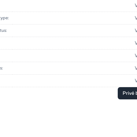
:
type:
tus:
s:
Privé 