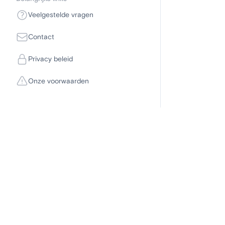
Veelgestelde vragen
Contact
Privacy beleid
Onze voorwaarden
Disclaimer
Om deel te kunne
computer als mob
neem dan contac
leuke flirt of sp
doeleinden zijn 
afspraken met de