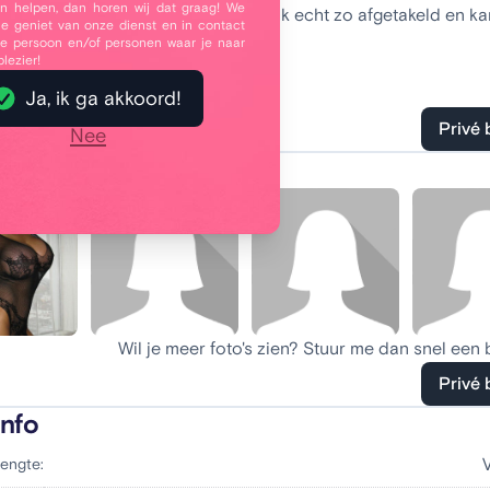
 helpen, dan horen wij dat graag! We
is echt van toepassing bij mij. Ben ik echt zo afgetakeld en ka
je geniet van onze dienst en in contact
 het bejaardentehuis gaan zitten?
e persoon en/of personen waar je naar
plezier!
ij me van die droogte af ?
Ja, ik ga akkoord!
Privé 
Nee
oto's
Wil je meer foto's zien? Stuur me dan snel een 
Privé 
info
engte: