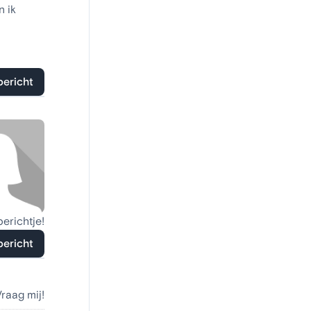
n ik
bericht
berichtje!
bericht
Vraag mij!