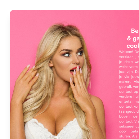
Main navigation
Hoi, 
Home
Be
Neem
Leden
& g
coo
Zoeken
Welkom! Do
verklaar jij
Online leden
je deze we
welke vorm 
Mijn profiel
jaar zijn. 
je via jou
Inloggen
maken. Als
gebruik va
Over 
contact op
Gratis registreren
verdere hul
Ben ik z
entertainme
Wachtwoord vergeten
contact ko
(aangeduid
Ik was ee
boven de
een vrou
contact. Vi
seksueel co
en heb 
door (beta
sturen. Al