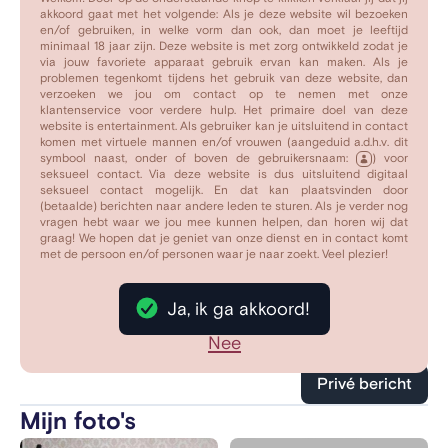
genoeg en ik heb de man nog niet gevonden die mij
akkoord gaat met het volgende: Als je deze website wil bezoeken
en/of gebruiken, in welke vorm dan ook, dan moet je leeftijd
voldoende kan bevredigen. Ik zoek dus verschillende
minimaal 18 jaar zijn. Deze website is met zorg ontwikkeld zodat je
slaafjes aan wie ik mijn tijd kan besteden en met wie ik
via jouw favoriete apparaat gebruik ervan kan maken. Als je
problemen tegenkomt tijdens het gebruik van deze website, dan
dan zoveel mogelijk van mijn vrije tijd kan besteden. Dat
verzoeken we jou om contact op te nemen met onze
kan apart en samen in overleg.
klantenservice voor verdere hulp. Het primaire doel van deze
website is entertainment. Als gebruiker kan je uitsluitend in contact
komen met virtuele mannen en/of vrouwen (aangeduid a.d.h.v. dit
Ik hou dus erg van seks, maar ook van latex en leer,
symbool naast, onder of boven de gebruikersnaam:
) voor
seksueel contact. Via deze website is dus uitsluitend digitaal
zweepjes, klemmen, plugs, dildo's en nog veel meer.
seksueel contact mogelijk. En dat kan plaatsvinden door
Onderdanige, goed luisterende slaven mogen reageren.
(betaalde) berichten naar andere leden te sturen. Als je verder nog
vragen hebt waar we jou mee kunnen helpen, dan horen wij dat
Probeer meteen indruk op mij te maken voor een
graag! We hopen dat je geniet van onze dienst en in contact komt
antwoord terug. Het spelletje mag meteen beginnen van
met de persoon en/of personen waar je naar zoekt. Veel plezier!
mij!
Ja, ik ga akkoord!
We hoeven geen tijd te verspillen, dan weten we ook
Nee
snel wat we aan elkaar hebben.
Privé bericht
Mijn foto's