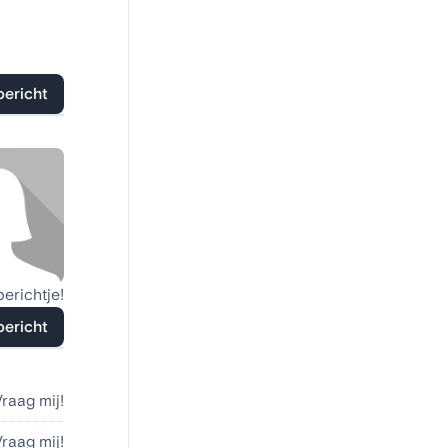
bericht
berichtje!
bericht
Vraag mij!
Vraag mij!