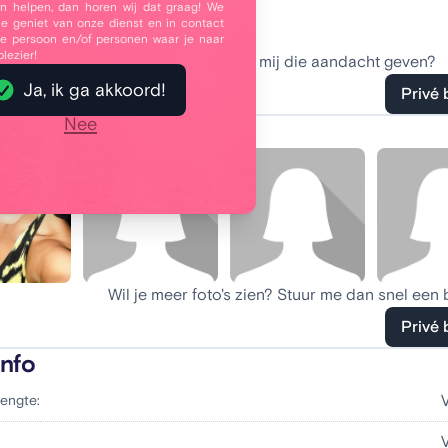
 helpen, dan horen wij dat graag! We
 ik van. Ik wil spanning met seks.
je geniet van onze dienst en in contact
e persoon en/of personen waar je naar
plezier!
ie aandacht ook nodig! Kan en wil jij mij die aandacht geven?
Ja, ik ga akkoord!
Privé 
Nee
oto's
Wil je meer foto's zien? Stuur me dan snel een 
Privé 
info
engte:
: