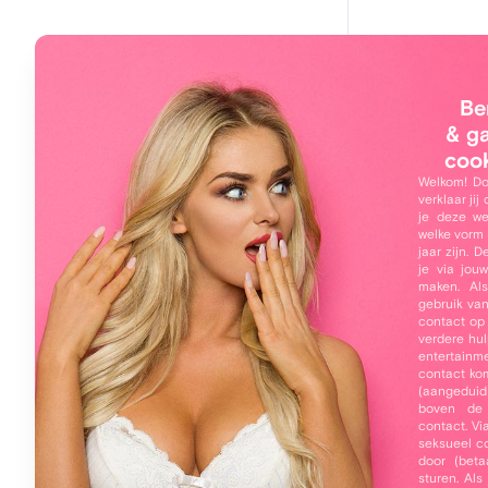
Main navigation
Hoi, 
Home
Be
Vanes
Leden
& g
coo
Zoeken
Welkom! Do
verklaar jij
Online leden
je deze we
welke vorm 
Mijn profiel
jaar zijn. 
je via jou
Inloggen
maken. Als
gebruik va
Over 
contact op
Gratis registreren
verdere hul
Ben jij 
entertainme
Wachtwoord vergeten
contact ko
(aangeduid
Mijn man 
boven de
spanning
contact. Vi
seksueel co
hij vand
door (beta
sturen. Al