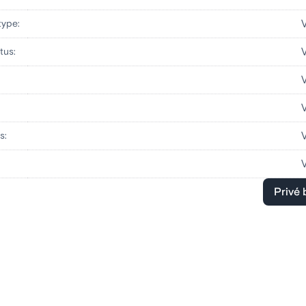
type:
tus:
s:
Privé 