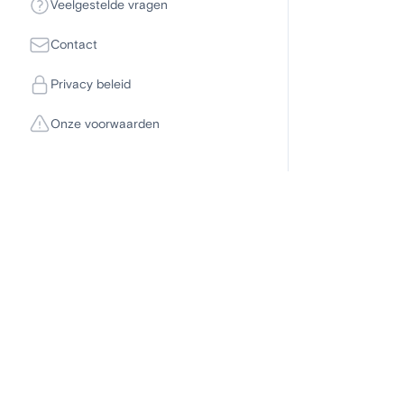
Veelgestelde vragen
Contact
Privacy beleid
Onze voorwaarden
Disclaimer
Om deel te kunne
computer als mob
neem dan contac
leuke flirt of sp
doeleinden zijn 
afspraken met de
komen door een be
team toegewenst