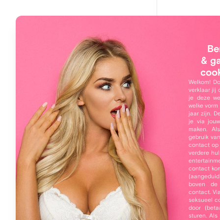
Main navigation
Hoi, 
Home
Be
Dirty
Leden
& g
coo
Zoeken
Welkom! Do
verklaar jij
Online leden
je deze we
welke vorm 
Mijn profiel
jaar zijn. 
je via jou
Inloggen
maken. Als
gebruik va
Over 
contact op
Gratis registreren
verdere hul
Allebei o
entertainme
Wachtwoord vergeten
contact ko
(aangeduid
Jezus ma
boven de
de laken
contact. Vi
seksueel co
Dan zou 
door (beta
we dat i
sturen. Al