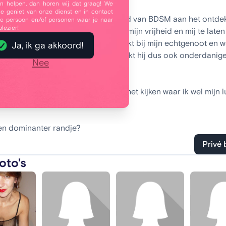
 helpen, dan horen wij dat graag! We
je geniet van onze dienst en in contact
s kort namelijk een beetje de wereld van BDSM aan het ontde
e persoon en/of personen waar je naar
plezier!
et heerlijk om beperkt te worden in mijn vrijheid en mij te laten
en. Thuis heb ik dit kenbaar gemaakt bij mijn echtgenoot en 
Ja, ik ga akkoord!
et samen geprobeerd, maar nu blijkt hij dus ook onderdaniger
Nee
achten!
s niet handig en nu ben ik dus aan het kijken waar ik wel mijn 
ten.
een dominanter randje?
Privé 
oto's