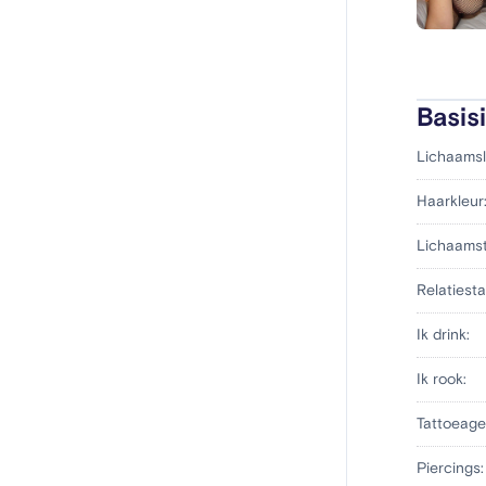
Basis
Lichaamsl
Haarkleur
Lichaams
Relatiesta
Ik drink:
Ik rook:
Tattoeage
Piercings: