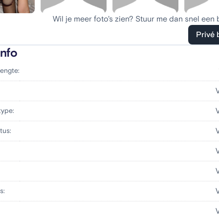
Wil je meer foto's zien? Stuur me dan snel een 
Privé 
info
engte:
:
type:
tus:
s: