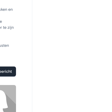
kken en
we
 te zijn
lusten
bericht