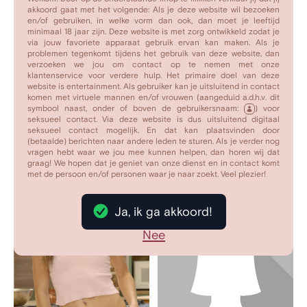
beinvloed mn leven op een positieve manier. Maar
akkoord gaat met het volgende: Als je deze website wil bezoeken
en/of gebruiken, in welke vorm dan ook, dan moet je leeftijd
soms wel lastig om onder controle te houden. Ik doe
minimaal 18 jaar zijn. Deze website is met zorg ontwikkeld zodat je
daarom ook diverse fotoshoots om mijzelf erg geil te
via jouw favoriete apparaat gebruik ervan kan maken. Als je
problemen tegenkomt tijdens het gebruik van deze website, dan
maken en daarna helemaal uit te leven.
verzoeken we jou om contact op te nemen met onze
klantenservice voor verdere hulp. Het primaire doel van deze
website is entertainment. Als gebruiker kan je uitsluitend in contact
Maar dat wil ik nu wel is proberen met vreemde mannen.
komen met virtuele mannen en/of vrouwen (aangeduid a.d.h.v. dit
Ben jij dan die vreemde man ? :)
symbool naast, onder of boven de gebruikersnaam:
) voor
seksueel contact. Via deze website is dus uitsluitend digitaal
seksueel contact mogelijk. En dat kan plaatsvinden door
XXXX
(betaalde) berichten naar andere leden te sturen. Als je verder nog
vragen hebt waar we jou mee kunnen helpen, dan horen wij dat
Privé bericht
graag! We hopen dat je geniet van onze dienst en in contact komt
met de persoon en/of personen waar je naar zoekt. Veel plezier!
Mijn foto's
Ja, ik ga akkoord!
Nee