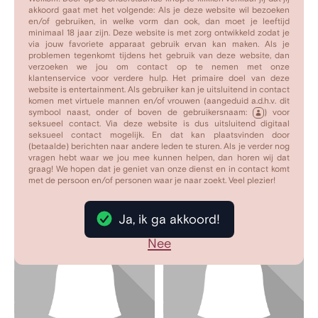
eens iets spannends doen samen?
akkoord gaat met het volgende: Als je deze website wil bezoeken
en/of gebruiken, in welke vorm dan ook, dan moet je leeftijd
Privé bericht
minimaal 18 jaar zijn. Deze website is met zorg ontwikkeld zodat je
via jouw favoriete apparaat gebruik ervan kan maken. Als je
problemen tegenkomt tijdens het gebruik van deze website, dan
Mijn foto's
verzoeken we jou om contact op te nemen met onze
klantenservice voor verdere hulp. Het primaire doel van deze
website is entertainment. Als gebruiker kan je uitsluitend in contact
komen met virtuele mannen en/of vrouwen (aangeduid a.d.h.v. dit
symbool naast, onder of boven de gebruikersnaam:
) voor
seksueel contact. Via deze website is dus uitsluitend digitaal
seksueel contact mogelijk. En dat kan plaatsvinden door
(betaalde) berichten naar andere leden te sturen. Als je verder nog
vragen hebt waar we jou mee kunnen helpen, dan horen wij dat
graag! We hopen dat je geniet van onze dienst en in contact komt
met de persoon en/of personen waar je naar zoekt. Veel plezier!
Ja, ik ga akkoord!
Nee