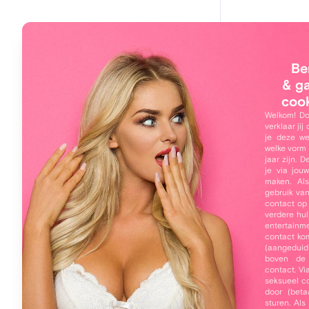
Main navigation
Hoi, 
Home
Be
Kssda
Leden
& g
coo
Zoeken
Welkom! Do
verklaar jij
Online leden
je deze we
welke vorm 
Mijn profiel
jaar zijn. 
je via jou
Inloggen
maken. Als
gebruik va
Over 
contact op
Gratis registreren
verdere hul
Ik zou g
entertainme
Wachtwoord vergeten
contact ko
(aangeduid
Een sexm
boven de
meer wil
contact. Vi
seksueel co
liefde en
door (beta
sturen. Al