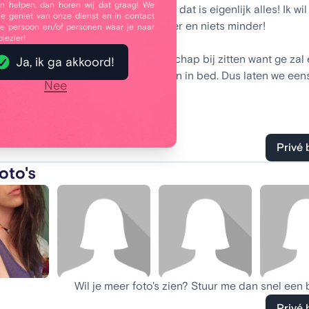
 helpen, dan horen wij dat graag! We
aag een seks-maatje willen hebben, dat is eigenlijk alles! Ik wil
je geniet van onze dienst en in contact
vaste relatie, alleen seks, niets meer en niets minder!
e persoon en/of personen waar je naar
plezier!
x, daar zal dan vanzelf ook vriendschap bij zitten want ge zal 
Ja, ik ga akkoord!
oeten vinden wilt ge een klik hebben in bed. Dus laten we een
Nee
ken, is da goed?
aisy
Privé 
oto's
Wil je meer foto's zien? Stuur me dan snel een 
Privé 