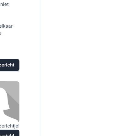
 niet
elkaar
s
bericht
berichtje!
bericht