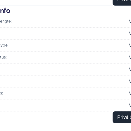
info
engte:
:
type:
tus:
s:
Privé 