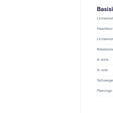
Basis
Lichaamsl
Haarkleur
Lichaams
Relatiesta
Ik drink:
Ik rook:
Tattoeage
Piercings: