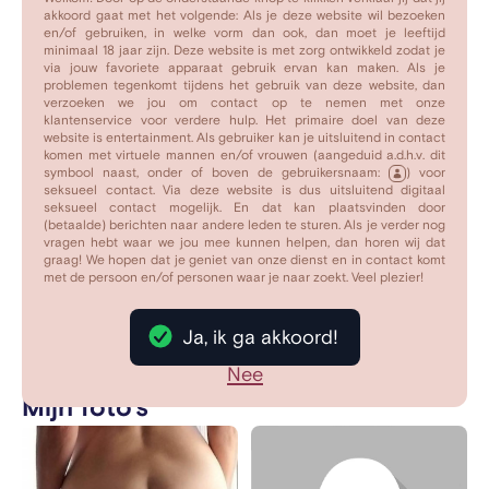
parkeerplaats,... geneukt te worden maar dat is wel een
akkoord gaat met het volgende: Als je deze website wil bezoeken
en/of gebruiken, in welke vorm dan ook, dan moet je leeftijd
van mijn grootste fantasieën.
minimaal 18 jaar zijn. Deze website is met zorg ontwikkeld zodat je
via jouw favoriete apparaat gebruik ervan kan maken. Als je
problemen tegenkomt tijdens het gebruik van deze website, dan
Liefst nog door een vreemde man.
verzoeken we jou om contact op te nemen met onze
klantenservice voor verdere hulp. Het primaire doel van deze
website is entertainment. Als gebruiker kan je uitsluitend in contact
Begrijp me niet verkeerd maar ik zou wel eens graag
komen met virtuele mannen en/of vrouwen (aangeduid a.d.h.v. dit
verkracht willen worden. In de zin van hard geneukt te
symbool naast, onder of boven de gebruikersnaam:
) voor
seksueel contact. Via deze website is dus uitsluitend digitaal
worden en weerloos te zijn.
seksueel contact mogelijk. En dat kan plaatsvinden door
(betaalde) berichten naar andere leden te sturen. Als je verder nog
vragen hebt waar we jou mee kunnen helpen, dan horen wij dat
Ik kan dat toch niet vragen aan mijn man want dan komt
graag! We hopen dat je geniet van onze dienst en in contact komt
het niet meer aan als een verassing.
met de persoon en/of personen waar je naar zoekt. Veel plezier!
Breng ik je al op ideeën voor onze eerste keer?
Ja, ik ga akkoord!
Privé bericht
Nee
Mijn foto's